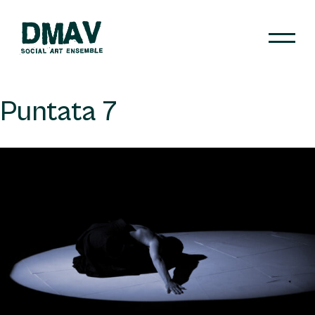
Skip
to
content
DMAV
Puntata 7