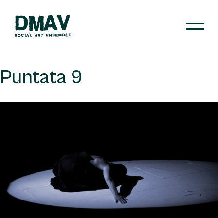
Skip
to
content
DMAV
Puntata 9