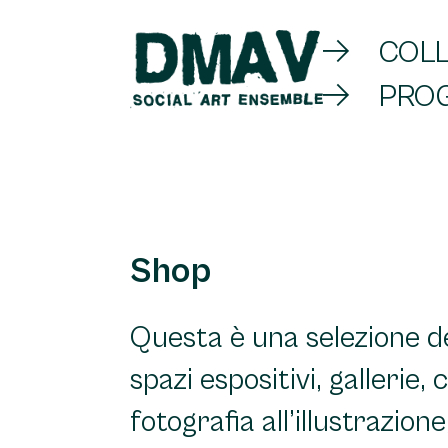
Skip
COLL
to
PROG
content
DMAV
Shop
Questa è una selezione de
spazi espositivi, gallerie,
fotografia all’illustrazione