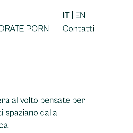
IT
|
EN
ORATE PORN
Contatti
era al volto pensate per
ti spaziano dalla
ca.