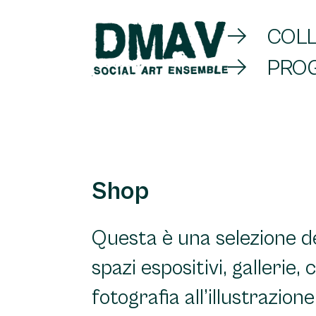
Skip
COLL
to
PROG
content
DMAV
Shop
Questa è una selezione de
spazi espositivi, gallerie,
fotografia all’illustrazione