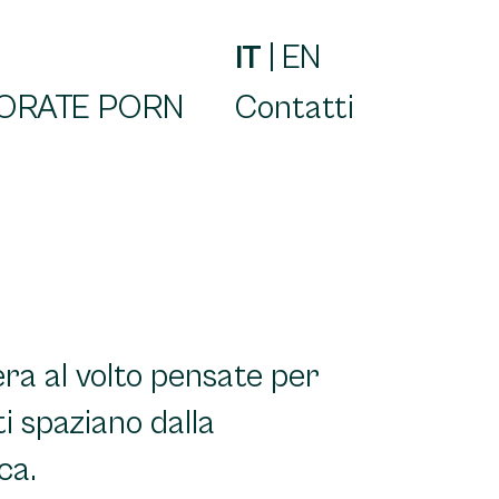
IT
|
EN
ORATE PORN
Contatti
era al volto pensate per
ti spaziano dalla
ca.