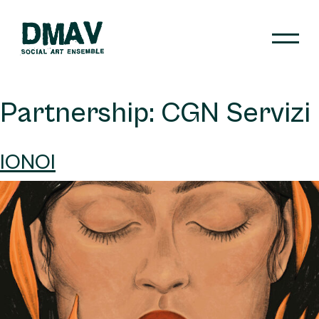
Skip
to
content
DMAV
Partnership:
CGN Servizi
IONOI