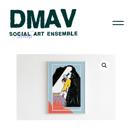
Skip
to
content
Shop
DMAV