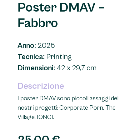
Poster DMAV –
Fabbro
Anno:
2025
Tecnica:
Printing
Dimensioni:
42 x 29,7 cm
Descrizione
I poster DMAV sono piccoli assaggi dei
nostri progetti: Corporate Porn, The
Village, IONOI.