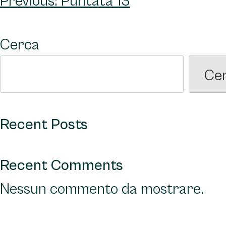
Previous:
Puntata 13
articoli
Cerca
Ce
Recent Posts
Recent Comments
Nessun commento da mostrare.