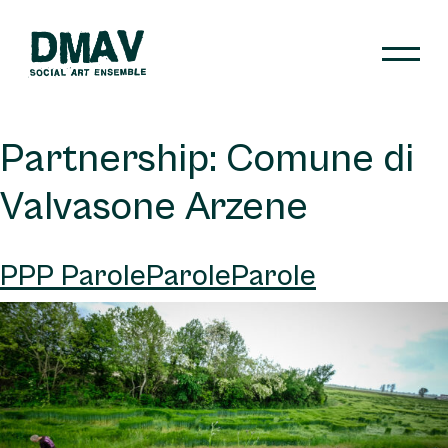
Skip
to
content
DMAV
Partnership:
Comune di
Valvasone Arzene
PPP ParoleParoleParole