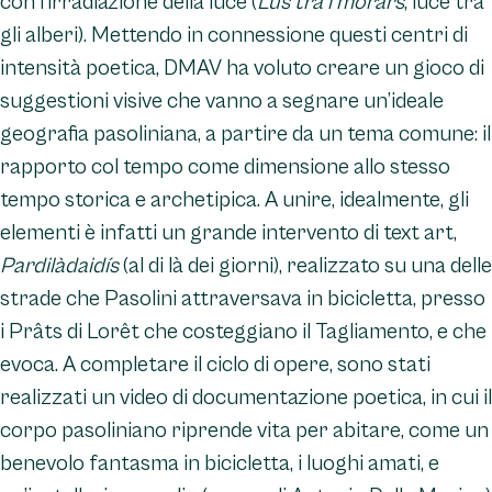
con l’irradiazione della luce (
Lûs tra i morârs
, luce tra
gli alberi). Mettendo in connessione questi centri di
intensità poetica, DMAV ha voluto creare un gioco di
suggestioni visive che vanno a segnare un’ideale
geografia pasoliniana, a partire da un tema comune: il
rapporto col tempo come dimensione allo stesso
tempo storica e archetipica. A unire, idealmente, gli
elementi è infatti un grande intervento di text art,
Pardilàdaidís
(al di là dei giorni), realizzato su una delle
strade che Pasolini attraversava in bicicletta, presso
i Prâts di Lorêt che costeggiano il Tagliamento, e che
evoca. A completare il ciclo di opere, sono stati
realizzati un video di documentazione poetica, in cui il
corpo pasoliniano riprende vita per abitare, come un
benevolo fantasma in bicicletta, i luoghi amati, e