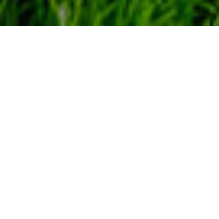
Contesto
ParoleParoleParole
è un intervento di public
art realizzato dal collettivo DMAV, in
collaborazione con START Cultura, in
occasione dei cento anni dalla nascita di Pier
Paolo Pasolini. Il progetto nasce dall’idea di
creare un percorso, poetico e fisico al tempo
stesso, che colleghi, come tappe di un’ideale
geografia pasoliniana, Casarsa, Codroipo e
Valvasone.
Intervento