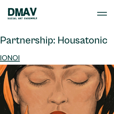
Skip
to
content
DMAV
Partnership:
Housatonic
IONOI