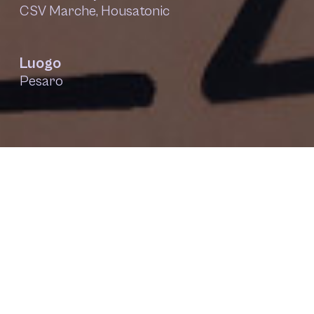
CSV Marche, Housatonic
Luogo
Pesaro
Contesto
Visibilia – Volontariato è cultura
è un progetto
promosso dal CSV Marche Ets (Centro servizi
per il volontariato) che vuole attivare un luogo
di ascolto, confronto e condivisione di idee e
proposte di associazioni e volontari per il