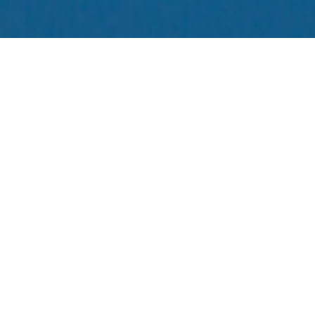
Contesto
Home
è un’Installazione fotografica, video e
sonora che lavora alla rigenerazione degli
spazi urbani attraverso il confronto tra i
piccolo e il grande. Nato a Pordenone in
occasione dell’Incubatore di Imprese Sociali
Fab,
Home
trova forti consonanze con l’idea di
innovazione sociale e di creatività diffusa, con
una visione ampia in termini di coinvolgimento
comunitario. Gli esiti del progetto vengono
presentati in una mostra a Palazzo Badini e
negli spazi dell’ex Convento di San Francesco