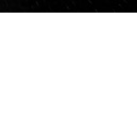
Contesto
L’opera, realizzata dal collettivo di arte social
DMAV, gioca con il titolo di una canzone degli
Eurythmics per interrogarsi sul senso del
sogno, a partire da una domanda che provoca
e stimola la riflessione: di cosa sono fatti i
sogni? Saper sognare è una delle
caratteristiche fondamentali
dell’imprenditore, che, attraverso la sua
capacità di “vedere” il futuro, riesce a
materializzare le proprie visioni in progetti
che aiutano il territorio e la società a crescere