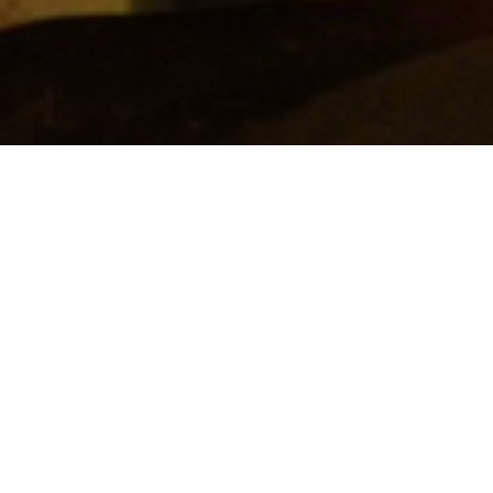
 il mondo variegato delle culture
fic per Paratissima, nello spazio
mbari.
ande attaccamento alle culture
di un Sistema, da sempre espressioni
ato e indotto e proprio per questo