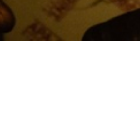
Contesto
Il nuovo progetto DMAV è un atto d’amore verso
underground che nasce come progetto site speci
delle ex Artiglierie a Torino e a cura di Olga Ga
Intervento
Questa nuova Neon Story esprime il nostro gr
underground, affrancate dal condizionamento 
viscerali e libere, lontane da un gusto massific