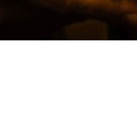
IONOI
Villa Russiz
Visibilia
SWEET DREAMS
PPP ParoleParoleParole
La luce in tasca
The Village / Echoes
CHOOSE
Sacred/Ground/Underground